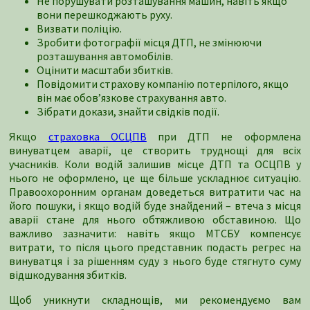
Не порушувати розташування машин, навіть якщо
вони перешкоджають руху.
Визвати поліцію.
Зробити фотографії місця ДТП, не змінюючи
розташування автомобілів.
Оцінити масштаби збитків.
Повідомити страхову компанію потерпілого, якщо
він має обов’язкове страхування авто.
Зібрати докази, знайти свідків події.
Якщо
страховка ОСЦПВ
при ДТП не оформлена
винуватцем аварії, це створить труднощі для всіх
учасників. Коли водій залишив місце ДТП та ОСЦПВ у
нього не оформлено, це ще більше ускладнює ситуацію.
Правоохоронним органам доведеться витратити час на
його пошуки, і якщо водій буде знайдений – втеча з місця
аварії стане для нього обтяжливою обставиною. Що
важливо зазначити: навіть якщо МТСБУ компенсує
витрати, то після цього представник подасть регрес на
винуватця і за рішенням суду з нього буде стягнуто суму
відшкодування збитків.
Щоб уникнути складнощів, ми рекомендуємо вам