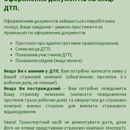
ДТП.
Оформленням документів займаються співробітники
поліції, Ваше завдання – уважно простежити за
правильністю оформлених документів:
Протокол про адміністративне правопорушення;
Схема місця ДТП;
Показання участників ДТП;
Показання свідків (якщо вони є).
Якщо Ви є винним у ДТП
, Вам потрібно написати заяву у
Вашій страховій компанії (обов’язково протягом 3-х
робочих днів, не пізніше!).
Якщо Ви постраждалий
– Вам потрібно повідомити
Вашу страхову компанію (написати повідомлення
протягом трьох робочих днів) та звернутися до страхової
компанії винної сторони для виплати страхового
відшкодування.
Увага! Транспортний засіб не ремонтувати доти, доки
його не огляне представник страхової компанії (експерт).